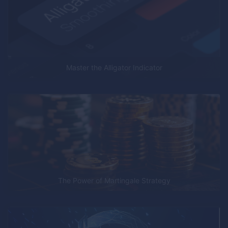
Master the Alligator Indicator
The Power of Martingale Strategy