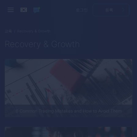
로그인
등록
교육
Recovery & Growth
Recovery & Growth
6 Common Trading Mistakes and How to Avoid Them